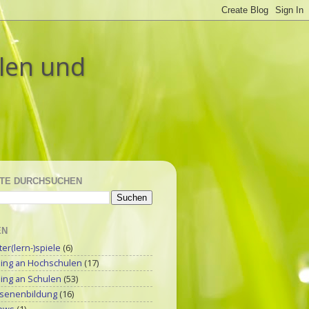
ulen und
TE DURCHSUCHEN
EN
r(lern-)spiele
(6)
ning an Hochschulen
(17)
ning an Schulen
(53)
senenbildung
(16)