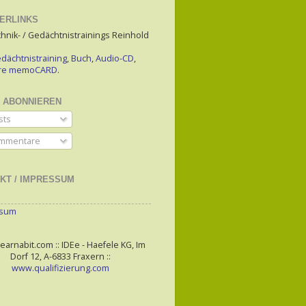
ERLINKS
hnik- / Gedächtnistrainings Reinhold
dächtnistraining
,
Buch
,
Audio-CD
,
are memoCARD
.
 ABONNIEREN
sts
mmentare
KT / IMPRESSUM
ssum
arnabit.com :: IDEe - Haefele KG, Im
Dorf 12, A-6833 Fraxern ::
www.qualifizierung.com