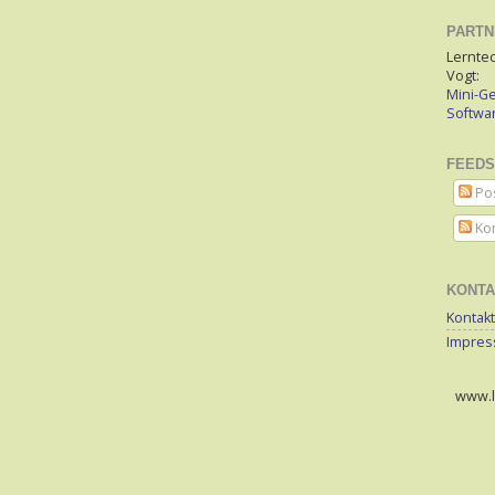
PARTN
Lerntec
Vogt:
Mini-Ge
Softw
FEEDS
Po
Ko
KONTA
Kontakt
Impre
www.le