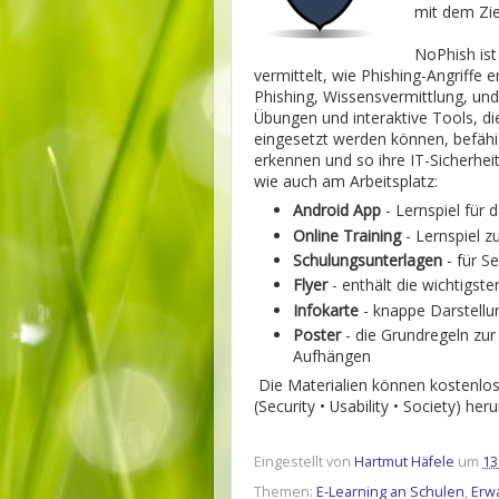
mit dem Zie
NoPhish ist
vermittelt, wie Phishing-Angriffe
Phishing, Wissensvermittlung, un
Übungen und interaktive Tools, 
eingesetzt werden können, befähi
erkennen und so ihre IT-Sicherhe
wie auch am Arbeitsplatz:
Android App
- Lernspiel für
Online Training
- Lernspiel 
Schulungsunterlagen
- für S
Flyer
- enthält die wichtigst
Infokarte
- knappe Darstellu
Poster
- die Grundregeln zu
Aufhängen
Die Materialien können kostenlo
(Security • Usability • Society) h
Eingestellt von
Hartmut Häfele
um
13
Themen:
E-Learning an Schulen
,
Erw