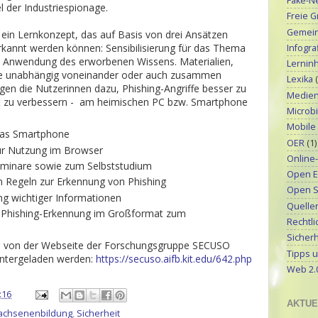
Fake-N
l der Industriespionage.
Freie G
Gemeinf
 ein Lernkonzept, das auf Basis von drei Ansätzen
 erkannt werden können: Sensibilisierung für das Thema
Infograf
d Anwendung des erworbenen Wissens. Materialien,
Lerninh
die unabhängig voneinander oder auch zusammen
Lexika
gen die Nutzerinnen dazu, Phishing-Angriffe besser zu
Medien
it zu verbessern - am heimischen PC bzw. Smartphone
Microbi
Mobile
 das Smartphone
OER
(1)
zur Nutzung im Browser
Online
eminare sowie zum Selbststudium
Open E
en Regeln zur Erkennung von Phishing
Open S
ng wichtiger Informationen
Quellen
r Phishing-Erkennung im Großformat zum
Rechtli
Sicherh
s von der Webseite der Forschungsgruppe SECUSO
Tipps u
eruntergeladen werden:
https://secuso.aifb.kit.edu/642.php
Web 2.
:16
AKTUE
achsenenbildung
,
Sicherheit