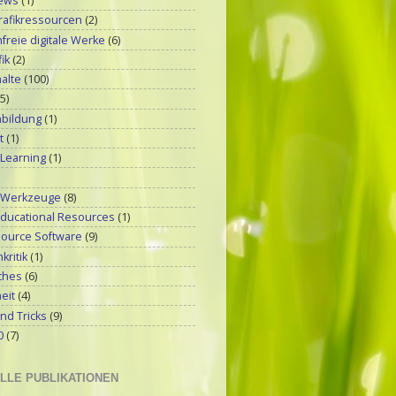
ews
(1)
rafikressourcen
(2)
reie digitale Werke
(6)
ik
(2)
alte
(100)
(5)
bildung
(1)
t
(1)
 Learning
(1)
-Werkzeuge
(8)
ducational Resources
(1)
ource Software
(9)
kritik
(1)
ches
(6)
eit
(4)
nd Tricks
(9)
0
(7)
LLE PUBLIKATIONEN