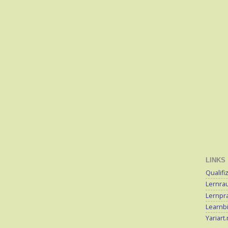
LINKS
Qualifi
Lernra
Lernpra
Learnb
Yariart