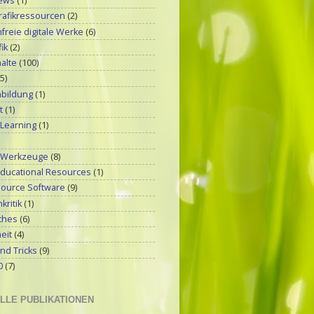
ews
(1)
rafikressourcen
(2)
reie digitale Werke
(6)
ik
(2)
alte
(100)
(5)
bildung
(1)
t
(1)
 Learning
(1)
-Werkzeuge
(8)
ducational Resources
(1)
ource Software
(9)
kritik
(1)
ches
(6)
eit
(4)
nd Tricks
(9)
0
(7)
LLE PUBLIKATIONEN