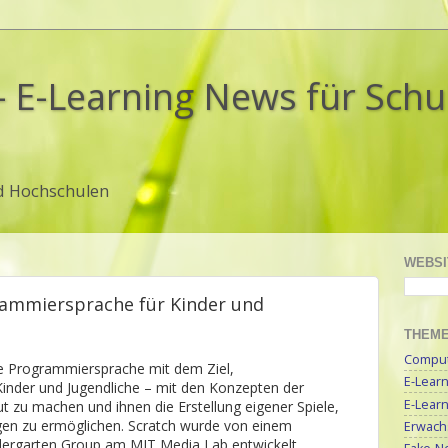
- E-Learning News für Sch
d Hochschulen
WEBSI
rammiersprache für Kinder und
THEM
Compute
lle Programmiersprache mit dem Ziel,
E-Lear
inder und Jugendliche – mit den Konzepten der
E-Lear
zu machen und ihnen die Erstellung eigener Spiele,
en zu ermöglichen. Scratch wurde von einem
Erwach
dergarten Group am MIT Media Lab entwickelt.