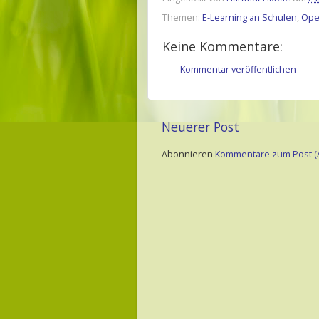
Themen:
E-Learning an Schulen
,
Ope
Keine Kommentare:
Kommentar veröffentlichen
Neuerer Post
Abonnieren
Kommentare zum Post (