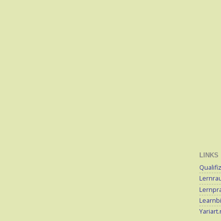
LINKS
Qualifi
Lernra
Lernpra
Learnb
Yariart