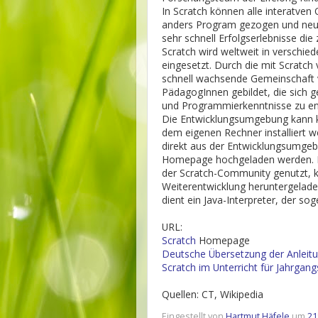
In Scratch können alle interatven 
anders Program gezogen und neu 
sehr schnell Erfolgserlebnisse die
Scratch wird weltweit in verschie
eingesetzt. Durch die mit Scratch 
schnell wachsende Gemeinschaft 
PädagogInnen gebildet, die sich ge
und Programmierkenntnisse zu en
Die Entwicklungsumgebung kann k
dem eigenen Rechner installiert 
direkt aus der Entwicklungsumgeb
Homepage hochgeladen werden. D
der Scratch-Community genutzt, 
Weiterentwicklung heruntergelade
dient ein Java-Interpreter, der so
URL:
Scratch
Homepage
Deutsche Übersetzung der Anleitu
Scratch im Unterricht für Jahrgan
Quellen: CT, Wikipedia
Eingestellt von
Hartmut Häfele
um
21