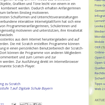
Fake-N
Objekte, Grafiken und Töne leicht von einem in ein
Freie G
kombiniert werden. Dadurch erhalten AnfängerInnen
Gemeinf
 zum tieferen Einstieg motivieren.
Infograf
densten Schulformen und Unterrichtsveranstaltungen
Lerninh
verbundene interaktive Internetplattform hat sich eine
von ProgrammieranfängerInnen, SchülerInnen und
Lexika
genseitig motivieren und unterstützen, ihre Kreativität
Medien
twickeln.
Microbi
ostenlos aus dem Internet heruntergeladen und auf
Mobile
werden. Die mit Scratch erstellten Programme können
OER
(1)
ung in einen persönlichen Benutzerbereich der Scratch-
Online
ort können die Programme von anderen Mitgliedern
kommentiert und zum Lernen und zur
Open E
n werden. Zur Ausführung direkt im Internetbrowser
Open S
genannte Scratch-Player.
Quellen
Rechtli
Sicherh
ng zu Scratch
Tipps u
gsstufe 7,auf
Digitale Schule Bayern
Web 2.
AKTUE
:22