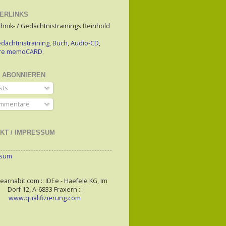
ERLINKS
hnik- / Gedächtnistrainings Reinhold
dächtnistraining
,
Buch
,
Audio-CD
,
are memoCARD
.
 ABONNIEREN
sts
mmentare
KT / IMPRESSUM
ssum
arnabit.com :: IDEe - Haefele KG, Im
Dorf 12, A-6833 Fraxern ::
www.qualifizierung.com