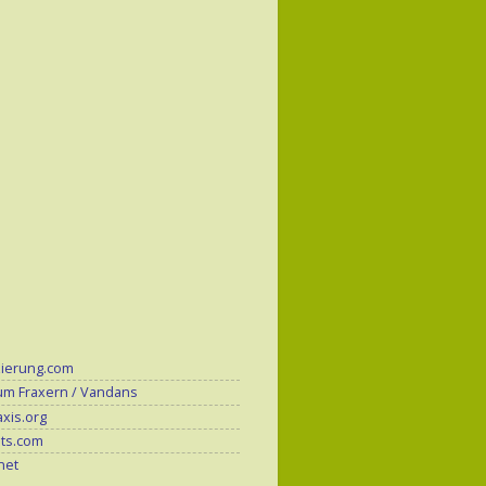
zierung.com
um Fraxern / Vandans
xis.org
its.com
.net