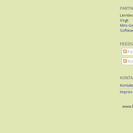
PARTN
Lerntec
Vogt:
Mini-Ge
Softw
FEEDS
Po
Ko
KONTA
Kontakt
Impre
www.le