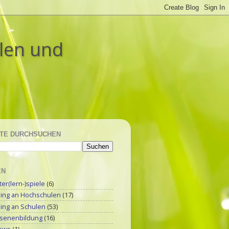
ulen und
TE DURCHSUCHEN
EN
r(lern-)spiele
(6)
ning an Hochschulen
(17)
ning an Schulen
(53)
senenbildung
(16)