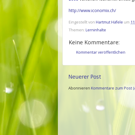
http://www.iconomix.ch/
Eingestellt von
Hartmut Häfele
um
11
Themen:
Lerninhalte
Keine Kommentare:
Kommentar veröffentlichen
Neuerer Post
Abonnieren
Kommentare zum Post (