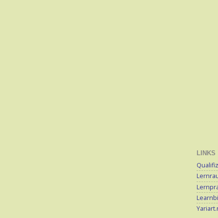
LINKS
Qualifi
Lernra
Lernpra
Learnb
Yariart