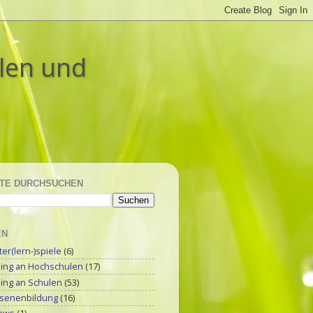
ulen und
TE DURCHSUCHEN
EN
r(lern-)spiele
(6)
ning an Hochschulen
(17)
ning an Schulen
(53)
senenbildung
(16)