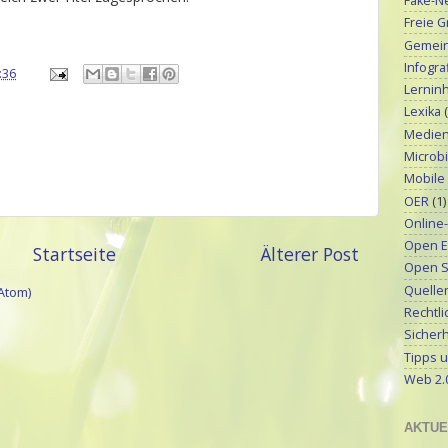
Fake-N
Freie G
Gemeinf
Infograf
:36
Lerninh
Lexika
Medien
Microbi
Mobile
OER
(1)
Online
Open E
Startseite
Älterer Post
Open S
Quellen
Atom)
Rechtli
Sicherh
Tipps u
Web 2.
AKTUE