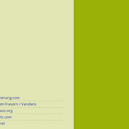
zierung.com
um Fraxern / Vandans
xis.org
its.com
.net