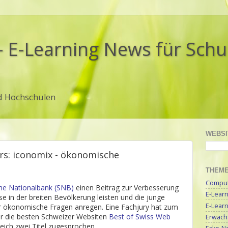
- E-Learning News für Sch
d Hochschulen
WEBSI
rs: iconomix - ökonomische
THEM
Compute
he Nationalbank (SNB)
einen Beitrag zur Verbesserung
E-Lear
 in der breiten Bevölkerung leisten und die junge
E-Lear
 ökonomische Fragen anregen. Eine Fachjury hat zum
ür die besten Schweizer Websiten
Best of Swiss Web
Erwach
leich zwei Titel zugesprochen.