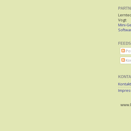
PARTN
Lerntec
Vogt:
Mini-Ge
Softw
FEEDS
Po
Ko
KONTA
Kontakt
Impre
www.le