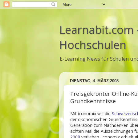
Learnabit.com 
Hochschulen
E-Learning News für Schulen un
DIENSTAG, 4. MÄRZ 2008
Preisgekrönter Online-Ku
Grundkenntnisse
Mit iconomix will die
Schweizerisc
der ökonomischen Grundkenntnisse
Generation zum Nachdenken über
achten Mal die Auszeichnungen f
2008
verliehen. Iconomix erhielt g