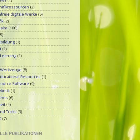
ews
(1)
rafikressourcen
(2)
reie digitale Werke
(6)
ik
(2)
alte
(100)
(5)
bildung
(1)
t
(1)
 Learning
(1)
-Werkzeuge
(8)
ducational Resources
(1)
ource Software
(9)
kritik
(1)
ches
(6)
eit
(4)
nd Tricks
(9)
0
(7)
LLE PUBLIKATIONEN