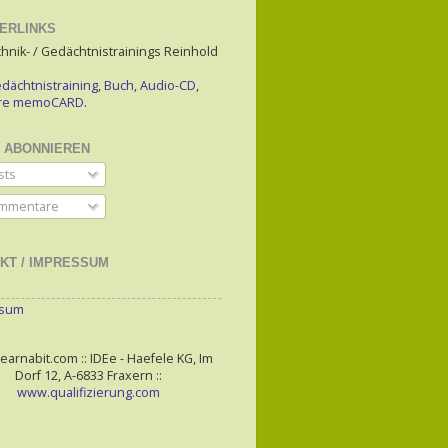
ERLINKS
hnik- / Gedächtnistrainings Reinhold
dächtnistraining
,
Buch
,
Audio-CD
,
are memoCARD
.
 ABONNIEREN
sts
mmentare
KT / IMPRESSUM
ssum
arnabit.com :: IDEe - Haefele KG, Im
Dorf 12, A-6833 Fraxern ::
www.qualifizierung.com