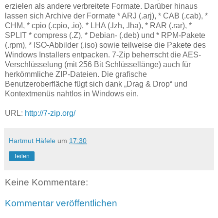
erzielen als andere verbreitete Formate. Darüber hinaus
lassen sich Archive der Formate * ARJ (.arj), * CAB (.cab), *
CHM, * cpio (.cpio, .io), * LHA (.lzh, .lha), * RAR (.rar), *
SPLIT * compress (.Z), * Debian- (.deb) und * RPM-Pakete
(.rpm), * ISO-Abbilder (.iso) sowie teilweise die Pakete des
Windows Installers entpacken. 7-Zip beherrscht die AES-
Verschlüsselung (mit 256 Bit Schlüssellänge) auch für
herkömmliche ZIP-Dateien. Die grafische
Benutzeroberfläche fügt sich dank „Drag & Drop“ und
Kontextmenüs nahtlos in Windows ein.
URL:
http://7-zip.org/
Hartmut Häfele
um
17:30
Teilen
Keine Kommentare:
Kommentar veröffentlichen