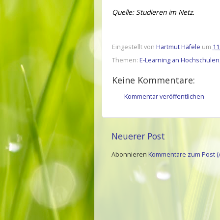
Quelle: Studieren im Netz.
Eingestellt von
Hartmut Häfele
um
11
Themen:
E-Learning an Hochschulen
Keine Kommentare:
Kommentar veröffentlichen
Neuerer Post
Abonnieren
Kommentare zum Post (