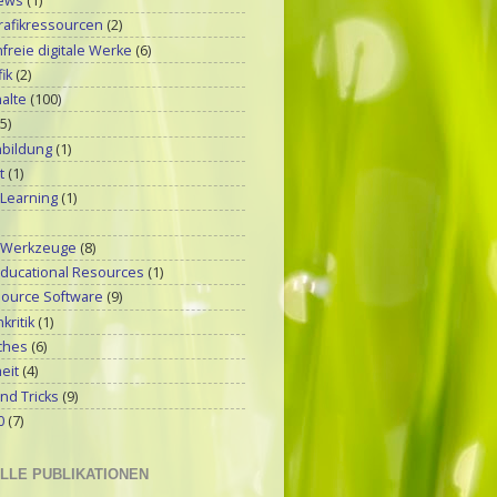
ews
(1)
rafikressourcen
(2)
reie digitale Werke
(6)
ik
(2)
alte
(100)
(5)
bildung
(1)
t
(1)
 Learning
(1)
-Werkzeuge
(8)
ducational Resources
(1)
ource Software
(9)
kritik
(1)
ches
(6)
eit
(4)
nd Tricks
(9)
0
(7)
LLE PUBLIKATIONEN