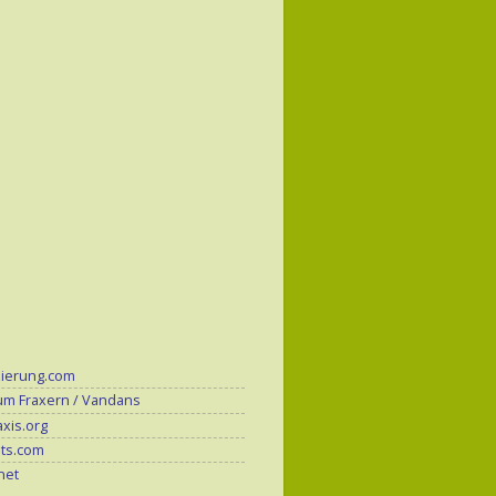
zierung.com
um Fraxern / Vandans
xis.org
its.com
.net