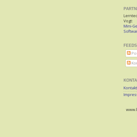
PARTN
Lerntec
Vogt:
Mini-Ge
Softw
FEEDS
Po
Ko
KONTA
Kontakt
Impre
www.le