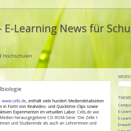
- E-Learning News für Sch
d Hochschulen
WEBSI
lbiologie
THEM
,
www.cells.de
, enthält viele hundert Mediendetailseiten
Compute
n in Form von Realvideo- und Quicktime-Clips sowie
ktiven Experimenten im virtuellen Labor.
Cells.de wie
E-Lear
 Medien herausgegebene CD-ROM-Serie "Die Zelle I-
E-Lear
erInnen und Studierende als auch an LehrerInnen und
Erwach