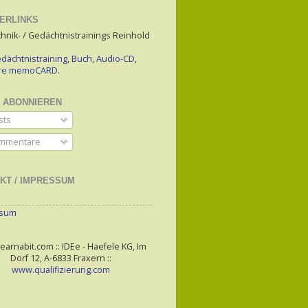
ERLINKS
hnik- / Gedächtnistrainings Reinhold
dächtnistraining
,
Buch
,
Audio-CD
,
are memoCARD
.
 ABONNIEREN
sts
mmentare
KT / IMPRESSUM
ssum
arnabit.com :: IDEe - Haefele KG, Im
Dorf 12, A-6833 Fraxern ::
www.qualifizierung.com