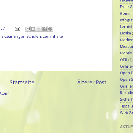
Fake-N
Freie G
Gemeinf
Infograf
Lerninh
:57
Lexika
,
E-Learning an Schulen
,
Lerninhalte
Medien
Microbi
Mobile
OER
(1)
Online
Open E
Open S
Startseite
Älterer Post
Quellen
Rechtli
Atom)
Sicherh
Tipps u
Web 2.
AKTUE