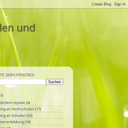
ulen und
TE DURCHSUCHEN
EN
r(lern-)spiele
(6)
ning an Hochschulen
(17)
ning an Schulen
(53)
senenbildung
(16)