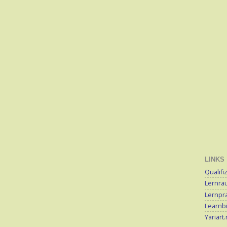
LINKS
Qualifi
Lernra
Lernpra
Learnb
Yariart