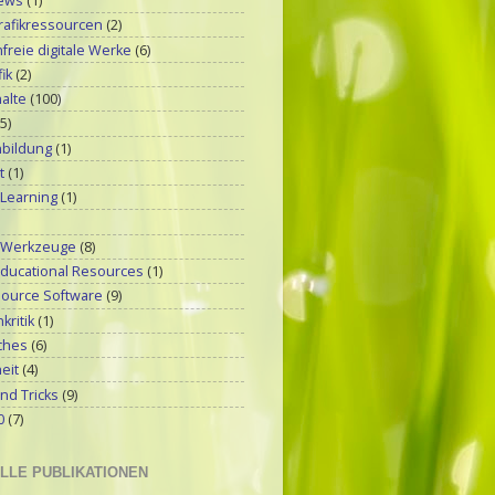
ews
(1)
rafikressourcen
(2)
reie digitale Werke
(6)
ik
(2)
alte
(100)
(5)
bildung
(1)
t
(1)
 Learning
(1)
-Werkzeuge
(8)
ducational Resources
(1)
ource Software
(9)
kritik
(1)
ches
(6)
eit
(4)
nd Tricks
(9)
0
(7)
LLE PUBLIKATIONEN