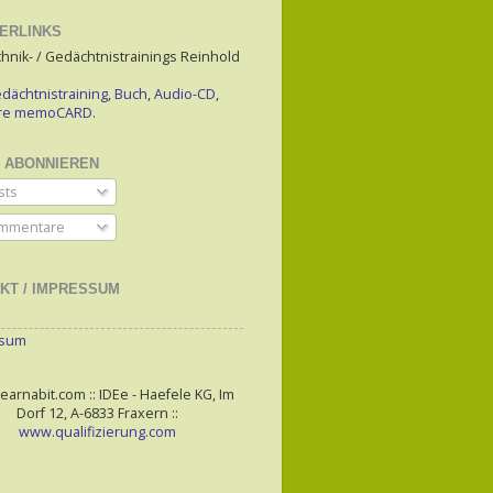
ERLINKS
hnik- / Gedächtnistrainings Reinhold
dächtnistraining
,
Buch
,
Audio-CD
,
are memoCARD
.
 ABONNIEREN
sts
mmentare
KT / IMPRESSUM
ssum
arnabit.com :: IDEe - Haefele KG, Im
Dorf 12, A-6833 Fraxern ::
www.qualifizierung.com