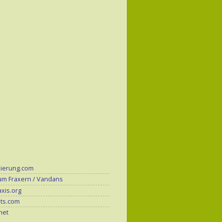
zierung.com
um Fraxern / Vandans
xis.org
its.com
.net