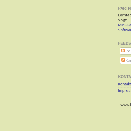
PARTN
Lerntec
Vogt:
Mini-Ge
Softw
FEEDS
Po
Ko
KONTA
Kontakt
Impre
www.le