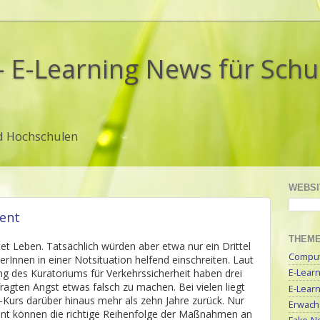
- E-Learning News für Sch
d Hochschulen
WEBSI
tent
THEM
ttet Leben. Tatsächlich würden aber etwa nur ein Drittel
Compute
erInnen in einer Notsituation helfend einschreiten. Laut
ng des Kuratoriums für Verkehrssicherheit haben drei
E-Lear
fragten Angst etwas falsch zu machen. Bei vielen liegt
E-Lear
e-Kurs darüber hinaus mehr als zehn Jahre zurück. Nur
Erwach
nt können die richtige Reihenfolge der Maßnahmen an