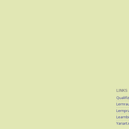
LINKS
Qualifi
Lernra
Lernpra
Learnb
Yariart