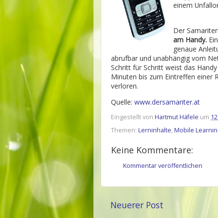
einem Unfallo
Der Samariterb
am Handy.
Ein
genaue Anleitu
abrufbar und unabhängig vom Netz
Schritt für Schritt weist das Handy
Minuten bis zum Eintreffen einer 
verloren.
Quelle:
www.dersamariter.at
Eingestellt von
Hartmut Häfele
um
12
Themen:
Lerninhalte
,
Mobile Learnin
Keine Kommentare:
Kommentar veröffentlichen
Neuerer Post