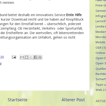
Fake-N
rt nennen.
Freie G
Gemeinf
und bietet deshalb ein innovatives Service:
Erste Hilfe
Infograf
 kurzer Download reicht und Sie haben auf Knopfdruck
Lerninh
ngen für den Ernstfall bereit – übersichtlich, jederzeit
Lexika
empfang. Ob Herzinfarkt, Verkehrs- oder Sportunfall,
Medien
 die Ersthelferin an. Die wertvollen, oft lebensrettenden
Microbi
Rettungsorganisation am Unfallort, gehen so nicht
Mobile
OER
(1)
Online
:30
Open E
g
Open S
Quellen
Rechtli
Sicherh
Tipps u
Web 2.
Startseite
Älterer Post
AKTUE