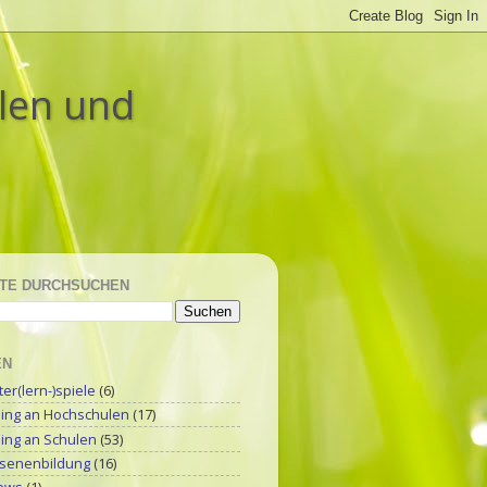
ulen und
TE DURCHSUCHEN
EN
r(lern-)spiele
(6)
ning an Hochschulen
(17)
ning an Schulen
(53)
senenbildung
(16)