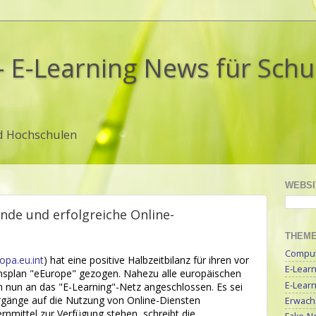
- E-Learning News für Sch
d Hochschulen
WEBSI
nde und erfolgreiche Online-
THEM
Compute
opa.eu.int
) hat eine positive Halbzeitbilanz für ihren vor
E-Lear
onsplan "eEurope" gezogen. Nahezu alle europäischen
E-Lear
n nun an das "E-Learning"-Netz angeschlossen. Es sei
rgänge auf die Nutzung von Online-Diensten
Erwach
nmittel zur Verfügung stehen, schreibt die