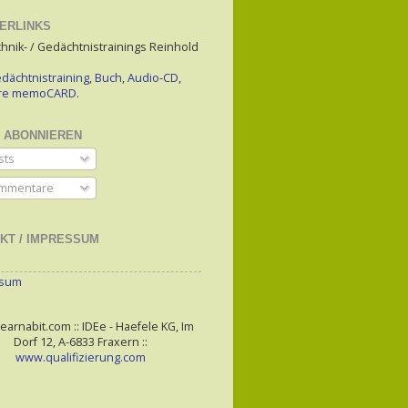
ERLINKS
hnik- / Gedächtnistrainings Reinhold
dächtnistraining
,
Buch
,
Audio-CD
,
are memoCARD
.
 ABONNIEREN
sts
mmentare
KT / IMPRESSUM
ssum
arnabit.com :: IDEe - Haefele KG, Im
Dorf 12, A-6833 Fraxern ::
www.qualifizierung.com