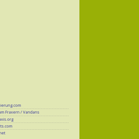
zierung.com
um Fraxern / Vandans
xis.org
its.com
.net