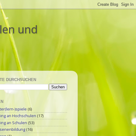
ulen und
TE DURCHSUCHEN
EN
r(lern-)spiele
(6)
ning an Hochschulen
(17)
ning an Schulen
(53)
senenbildung
(16)