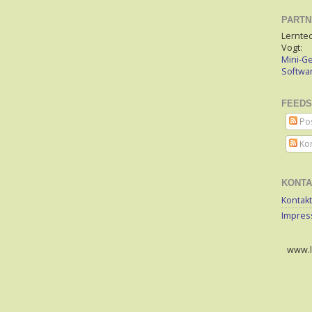
PARTN
Lerntec
Vogt:
Mini-Ge
Softw
FEEDS
Po
Ko
KONTA
Kontakt
Impre
www.le