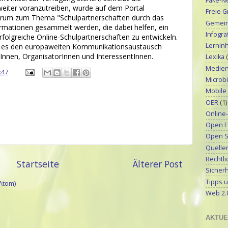
Fake-N
eiter voranzutreiben, wurde auf dem Portal
Freie G
rum zum Thema "Schulpartnerschaften durch das
Gemeinf
nformationen gesammelt werden, die dabei helfen, ein
Infograf
folgreiche Online-Schulpartnerschaften zu entwickeln.
Lerninh
rt es den europaweiten Kommunikationsaustausch
Innen, OrganisatorInnen und InteressentInnen.
Lexika
Medien
:47
Microbi
Mobile
OER
(1)
Online
Open E
Open S
Quellen
Rechtli
Startseite
Älterer Post
Sicherh
Tipps u
Atom)
Web 2.
AKTUE