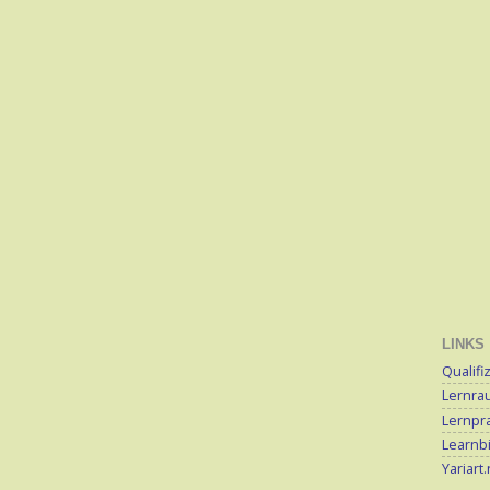
LINKS
Qualifi
Lernra
Lernpra
Learnb
Yariart