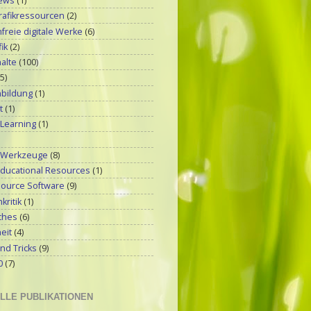
ews
(1)
rafikressourcen
(2)
reie digitale Werke
(6)
ik
(2)
alte
(100)
(5)
bildung
(1)
t
(1)
 Learning
(1)
-Werkzeuge
(8)
ducational Resources
(1)
ource Software
(9)
kritik
(1)
ches
(6)
eit
(4)
nd Tricks
(9)
0
(7)
LLE PUBLIKATIONEN