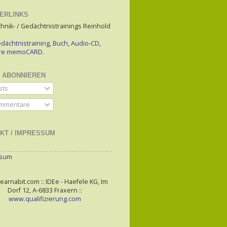
ERLINKS
hnik- / Gedächtnistrainings Reinhold
dächtnistraining
,
Buch
,
Audio-CD
,
are memoCARD
.
 ABONNIEREN
sts
mmentare
KT / IMPRESSUM
ssum
arnabit.com :: IDEe - Haefele KG, Im
Dorf 12, A-6833 Fraxern ::
www.qualifizierung.com