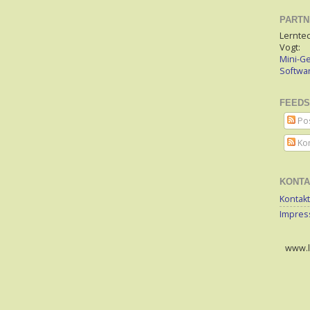
PARTN
Lerntec
Vogt:
Mini-Ge
Softw
FEEDS
Po
Ko
KONTA
Kontakt
Impre
www.le