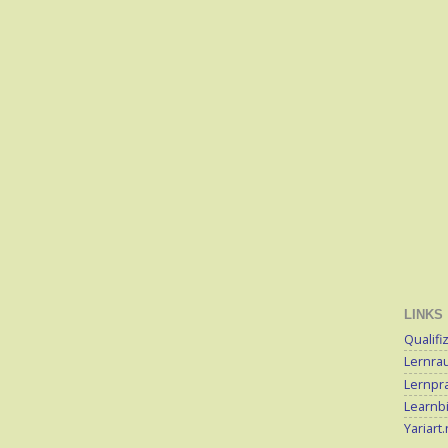
LINKS
Qualifi
Lernra
Lernpra
Learnb
Yariart