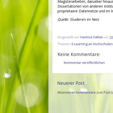
Magisterarbeiten, darueber hinau
Dissertationen von anderen Instit
proprietaere Datennetze und im I
Quelle: Studieren im Netz
Eingestellt von
Hartmut Häfele
um
13
Themen:
E-Learning an Hochschulen
Keine Kommentare:
Kommentar veröffentlichen
Neuerer Post
Abonnieren
Kommentare zum Post (