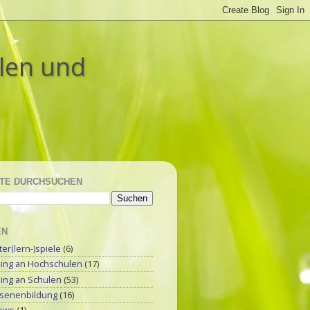
ulen und
TE DURCHSUCHEN
EN
r(lern-)spiele
(6)
ning an Hochschulen
(17)
ning an Schulen
(53)
senenbildung
(16)