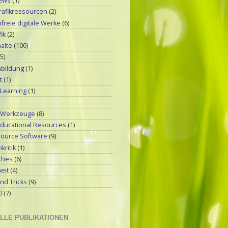
ews
(1)
rafikressourcen
(2)
reie digitale Werke
(6)
ik
(2)
alte
(100)
(5)
bildung
(1)
t
(1)
 Learning
(1)
-Werkzeuge
(8)
ducational Resources
(1)
ource Software
(9)
kritik
(1)
ches
(6)
eit
(4)
nd Tricks
(9)
0
(7)
LLE PUBLIKATIONEN