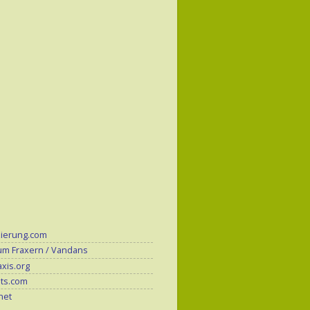
zierung.com
um Fraxern / Vandans
xis.org
its.com
.net