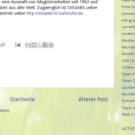
Fake-N
s eine Auswahl von Magisterarbeiten seit 1962 und
Freie G
uten aus aller Welt. Zugaenglich ist DISSABS ueber
nternet ueber
http://stnweb.fiz-karlsruhe.de
.
Gemeinf
Infograf
Lerninh
Lexika
Medien
:29
Microbi
Mobile
OER
(1)
Online
Open E
Open S
Quellen
Rechtli
Startseite
Älterer Post
Sicherh
Tipps u
Atom)
Web 2.
AKTUE